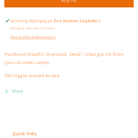
Köp nu
Hämtning tillgänglig på
Övre Starbäck Sörgården 2
Vanligtvis redo inom 24 timmar
Visa butiksinformation
Handvävd showfilt. Oversized,
34x42", vilket gör att filten
syns väl under sadeln.
Ska läggas ovanpå en pad
Share
Quick links