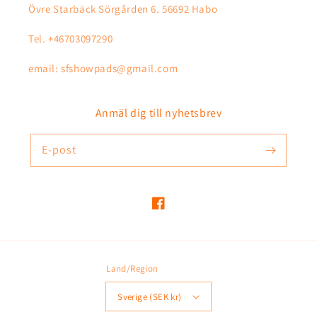
Övre Starbäck Sörgården 6. 56692 Habo
Tel. +46703097290
email: sfshowpads@gmail.com
Anmäl dig till nyhetsbrev
E-post
Facebook
Land/Region
Sverige (SEK kr)